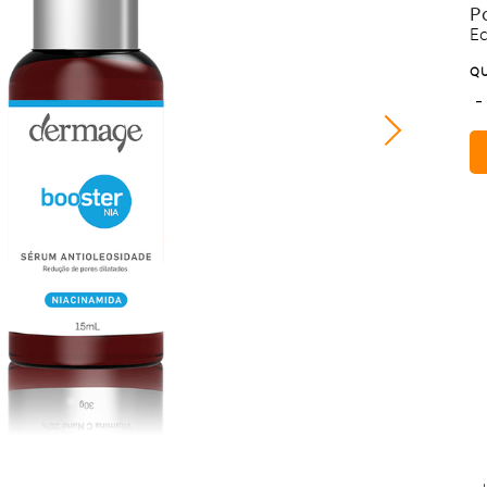
P
E
QU
-