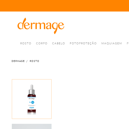
ROSTO
CORPO
CABELO
FOTOPROTEÇÃO
MAQUIAGEM
P
DERMAGE
ROSTO