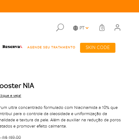
PT
0
SKIN CODE
AGENDE SEU TRATAMENTO
ooster NIA
lique e veja!
rum ultra concentrado formulado com Niacinamida a 10% que
ntribui para o controle da oleosidade e uniformização da
nalidade e textura da pele. Além de auxiliar na redução de poros
latados e promover efeito calmante.
:
R$ 159,00