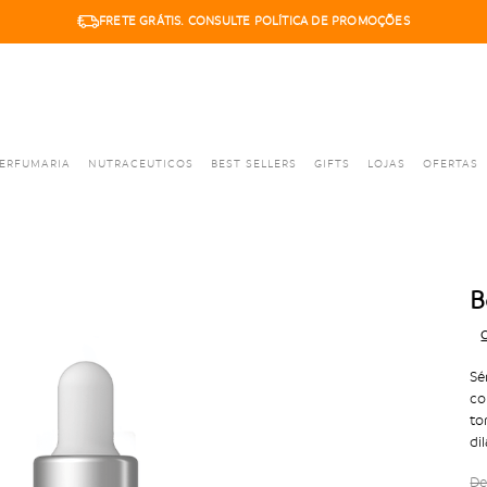
FRETE GRÁTIS. CONSULTE POLÍTICA DE PROMOÇÕES
6X SEM JUROS. PARCELA MÍNIMA R$50,00
ERFUMARIA
NUTRACEUTICOS
BEST SELLERS
GIFTS
LOJAS
OFERTAS
B
C
Sé
co
to
di
De