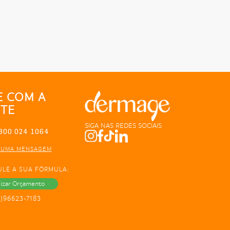
E COM A
TE
SIGA NAS REDES SOCIAIS
800 024 1064
 UMA MENSAGEM
ULE A SUA FÓRMULA:
lizar Orçamento
1)96623-7183