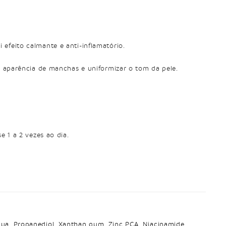
efeito calmante e anti-inflamatório.
a aparência de manchas e uniformizar o tom da pele.
e 1 a 2 vezes ao dia.
ua, Propanediol, Xanthan gum, Zinc PCA, Niacinamide,