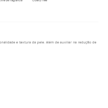
Livre de fragrância
Cruelty free
alidade e textura da pele. Além de auxiliar na redução de