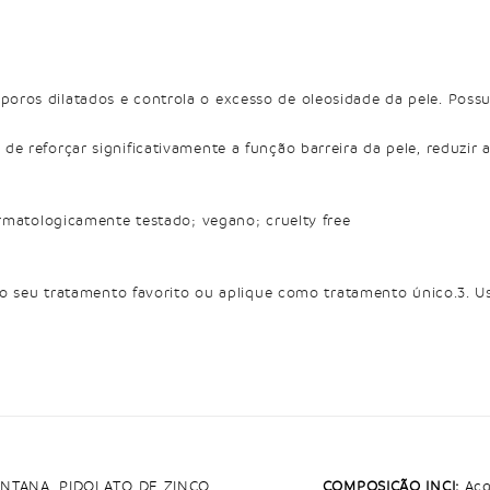
os dilatados e controla o excesso de oleosidade da pele. Possui 
e reforçar significativamente a função barreira da pele, reduzir 
ermatologicamente testado; vegano; cruelty free
 ao seu tratamento favorito ou aplique como tratamento único.3. Us
NTANA, PIDOLATO DE ZINCO,
COMPOSIÇÃO INCI:
Acq