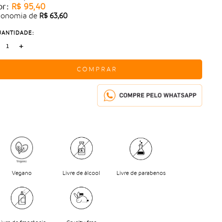
or:
R$ 95,40
conomia de
R$ 63,60
ANTIDADE:
+
COMPRAR
Vegano
Livre de álcool
Livre de parabenos