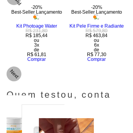
-20%
-20%
o
Best-Seller
Lançamento
Best-Seller
Lançamento
 60
Kit Photoage Water
Kit Pele Firme e Radiante
R$ 231,80
R$ 579,80
R$ 185,44
R$ 463,84
ou
ou
3x
6x
de
de
R$ 61,81
R$ 77,30
Comprar
Comprar
Next