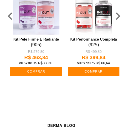
Kit Pele Firme E Radiante
Kit Performance Completa
(
905
)
(
925
)
R$ 579,80
R$ 499,80
R$ 463,84
R$ 399,84
ou
6x
de
R$ R$ 77,30
ou
6x
de
R$ R$ 66,64
COMPRAR
COMPRAR
DERMA BLOG