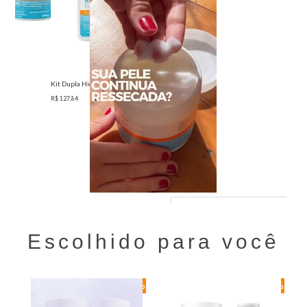
Escolhido para você
0%
-20%
-20%