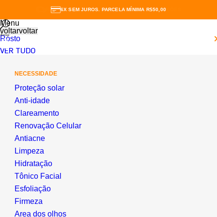
6X SEM JUROS. PARCELA MÍNIMA R$50,00
Menu
voltar
voltar
Rosto
0
VER TUDO
NECESSIDADE
Proteção solar
Anti-idade
Clareamento
Renovação Celular
Antiacne
Limpeza
Hidratação
Tônico Facial
Esfoliação
Firmeza
Area dos olhos