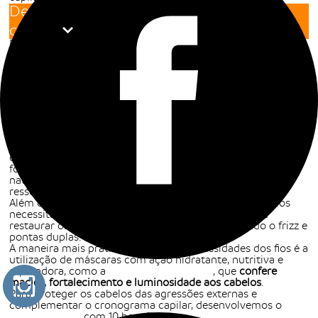
Descubra a importância da hidratação
capilar
Essencial para a saúde dos fios, a hidratação proporciona
aparência brilhante e leve, além de ajudar a eliminar o frizz,
as pontas duplas e o aspecto ressecado.
Para garantir cabelos bonitos e saudáveis, a melhor slução é
o uso diário de produtos direcionados para as necessidades
dos seus fios. Conhecendo essa demanda,
desenvolvemos
uma linha exclusiva
para ajudar no tratamento capilar.
Confira!
Produtos para diferentes necessidades capilares
Da mesma maneira que acontece com a derme do
rosto
,
diversos fatores externos, como vento, poluição, uso de
fontes de calor e químicas, retiram excessivamente a água
natural do cabelos, causando danos graves como o
ressecamento e a opacidade nos fios.
Além da hidratação, a rotina de cuidados com os cabelos
necessita de produtos que sejam capazes de nutrir e
restaurar os fios, recuperando sua força e reduzindo o frizz e
pontas duplas.
A maneira mais prática de tratar as necessidades dos fios é a
utilização de máscaras com ação hidratante, nutritiva e
reparadora, como a
Revicare Power Mask
, que
confere
maciez, fortalecimento e luminosidade aos cabelos
.
Para proteger os cabelos das agressões externas e
complementar o cronograma capilar, desenvolvemos o
BB
Cream Capilar
, com 10 benefícios.