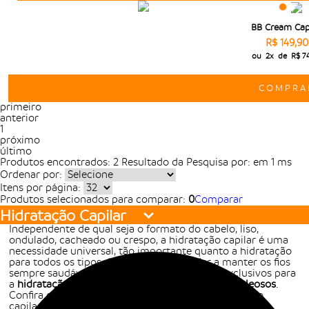
BB Cream Cap
R$ 149,90
ou
2x
de
R$ 7
COMPRA
primeiro
anterior
1
próximo
último
Produtos encontrados:
2
Resultado da Pesquisa por:
em
1 ms
Ordenar por:
Itens por página:
Produtos selecionados para comparar:
0
Comparar
Hidratação Capilar
Independente de qual seja o formato do cabelo, liso,
ondulado, cacheado ou crespo, a hidratação capilar é uma
necessidade universal, tão importante quanto a hidratação
para todos os tipos de pele. Para te ajudar a manter os fios
sempre saudáveis, a Dermage traz produtos exclusivos para
a
hidratação dos cabelos, desde os secos até os oleosos
.
Confira e saiba os principais benefícios da hidratação
capilar.