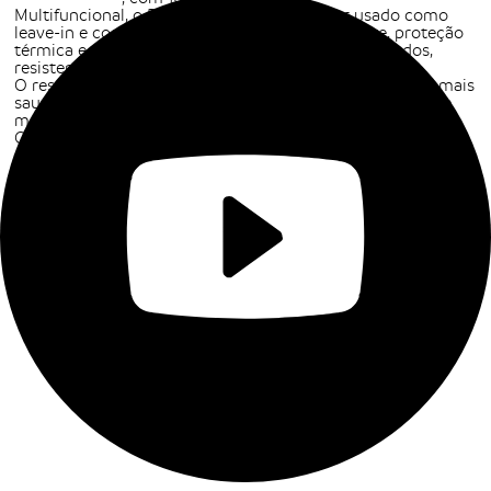
Multifuncional, o BB Cream Capilar pode ser usado como
leave-in e condicionador. Com ação antioxidante, proteção
térmica e solar, colabora para cabelos mais hidratados,
resistentes e livres de frizz.
O resultado da hidratação capilar são fios com aspecto mais
saudável, brilhoso e macio e cachos mais definidos e com
menos frizz.
Quer descobrir todos os produtos da nossa linha capilar e
muito mais? Continue com a gente e abasteça o seu
carrinho de compras.