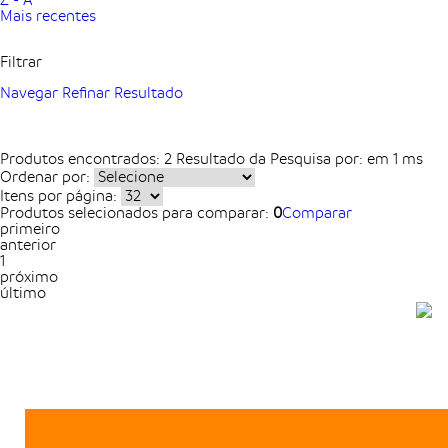
Z - A
Mais recentes
Filtrar
Navegar
Refinar Resultado
Produtos encontrados:
2
Resultado da Pesquisa por:
em
1 ms
Ordenar por:
Itens por página:
Produtos selecionados para comparar:
0
Comparar
primeiro
anterior
1
próximo
último