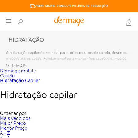
FRETE GRÁTIS. CONSULTE POLÍTICA DE PROMOÇÕES
6X SEM JUROS. PARCELA MÍNIMA R$50,00
0
HIDRATAÇÃO
A hidratação capilar é essencial para todos os tipos de cabelo, desde os
oleosos até os secos. Fundamental para manter fios saudáveis, macios,
brilhantes e protegidos contra danos do dia a dia. Os produtos Dermage
VER MAIS
para hidratação capilar repõem nutrientes, selam cutículas e restauram a
Dermage mobile
Cabelo
fibra capilar. Fórmulas que devolvem vida, brilho e movimento aos fios.
Hidratação Capilar
Tratamento essencial: cabelos hidratados, sedosos e visivelmente mais
saudáveis.
Hidratação capilar
Ordenar por
Mais vendidos
Maior Preço
Menor Preço
A - Z