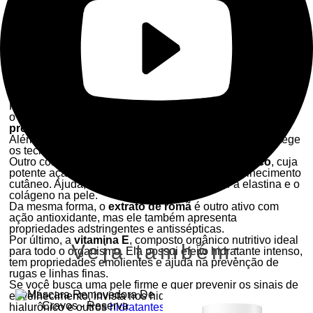
sinais do envelhecimento
, além, claro da retenção da
hidratação por muito mais tempo.
Como age o ácido hialurônico na firmeza da pele?
O ácido hialurônico é uma substância produzida
naturalmente pelo organismo. É com ela que o corpo retém
a hidratação natural, além de ser um umectante que age na
sustentação e na elasticidade da pele. O ácido possui ação
antioxidante e estimula a síntese de colágeno.
Os ativos na formulação de nossas loções para pele firme
Principal ingrediente dos dermocosméticos desta seção,
o
ácido hialurônico atua formando um filme hidro-
protetor
que retém a água na pele e confere tonicidade.
Além disso, promove a manutenção do colágeno e protege
os tecidos de agressões externas.
Outro componente usado é o
extrato de chá branco
, cuja
potente ação antioxidante previne e trata o envelhecimento
cutâneo. Ajuda, também, a proteger e manter a elastina e o
colágeno na pele.
Da mesma forma, o
extrato de romã
é outro ativo com
ação antioxidante, mas ele também apresenta
propriedades adstringentes e antissépticas.
Por último, a
vitamina E
, composto orgânico nutritivo ideal
Veja também:
para todo o organismo. Ela possui efeito hidratante intenso,
tem propriedades emolientes e ajuda na prevenção de
rugas e linhas finas.
Se você busca uma pele firme e quer prevenir os sinais de
envelhecimento, invista nos hidratantes com ácido
hialurônico e outros
hidratantes corporais
com fórmulas