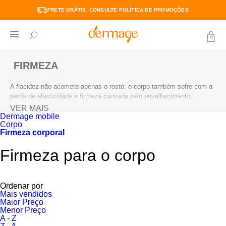
FRETE GRÁTIS. CONSULTE POLÍTICA DE PROMOÇÕES
0
FIRMEZA
A flacidez não acomete apenas o rosto: o corpo também sofre com a
perda de elasticidade e firmeza causada pelo envelhecimento,
emagrecimento e fatores hormonais. Os dermocosméticos Dermage
VER MAIS
para firmeza corporal contêm ácido hialurônico e ativos tensores que
Dermage mobile
Corpo
combatem a flacidez. Fórmulas que estimulam colágeno, melhoram
Firmeza corporal
elasticidade e redefinem contornos.
Firmeza para o corpo
Ordenar por
Mais vendidos
Maior Preço
Menor Preço
A - Z