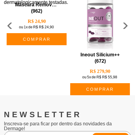
dermatologicamente testadas.
Máscara Removedora De Cravos - Reserva
(
962
)
R$ 24,90
ou
1x
de
R$ R$ 24,90
COMPRAR
Ineout Silicium++
(
672
)
R$ 279,90
ou
5x
de
R$ R$ 55,98
COMPRAR
NEWSLETTER
Inscreva-se para ficar por dentro das novidades da
Dermage!