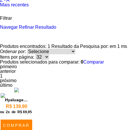
Z - A
Mais recentes
Filtrar
Navegar
Refinar Resultado
Produtos encontrados:
1
Resultado da Pesquisa por:
em
1 ms
Ordenar por:
Itens por página:
Produtos selecionados para comparar:
0
Comparar
primeiro
anterior
1
próximo
último
Hyaluage Body
R$ 139,90
ou
2x
de
R$ 69,95
COMPRAR