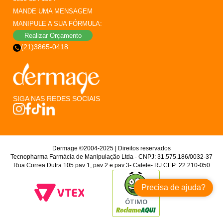
MANDE UMA MENSAGEM
MANIPULE A SUA FÓRMULA:
Realizar Orçamento
(21)3865-0418
SIGA NAS REDES SOCIAIS
Dermage ©2004-2025 | Direitos reservados
Tecnopharma Farmácia de Manipulação Ltda - CNPJ: 31.575.186/0032-37
Rua Correa Dutra 105 pav 1, pav 2 e pav 3- Catete- RJ CEP: 22.210-050
Precisa de ajuda?
ÓTIMO