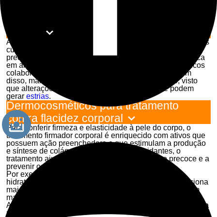
reduzida e os sinais de flacidez e a perda de tônus
muscular são intensificados.
Como prevenir a flacidez da pele do
corpo?
Apesar da flacidez ser um processo natural da pele, alguns
cuidados básicos podem prevenir o envelhecimento
precoce e evitar a flacidez corporal. Uma alimentação rica
em antioxidantes associada à prática de exercícios físicos
colabora para a manutenção da firmeza da pele. Além
disso, manter um peso estável também é indicado, visto
que alterações ocasionam a flacidez corporal e podem
gerar
estrias
.
Dermocosméticos para tratamento
contra flacidez corporal
Para conferir firmeza e elasticidade à pele do corpo, o
tratamento firmador corporal é enriquecido com ativos que
possuem ação preenchedora e que estimulam a produção
e síntese de colágeno. Com ativos antioxidantes, o
tratamento ajuda a combater o envelhecimento precoce e a
prevenir os sinais de envelhecimento.
Por exemplo, com a loção corporal
anti-idade
, ou o
hidratante corporal com ácido hialurônico, que proporciona
maior hidratação a pele do corpo, há uma absorção bem
mais rápida dos nutrientes e acabamento de toque seco.
Assim, é possível
recuperar a elasticidade e a firmeza da
pele, combatendo e prevenindo, ao mesmo tempo, os