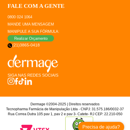
FALE COM A GENTE
0800 024 1064
MANDE UMA MENSAGEM
MANIPULE A SUA FÓRMULA:
Realizar Orçamento
(21)3865-0418
SIGA NAS REDES SOCIAIS
Dermage ©2004-2025 | Direitos reservados
Tecnopharma Farmácia de Manipulação Ltda - CNPJ: 31.575.186/0032-37
Rua Correa Dutra 105 pav 1, pav 2 e pav 3- Catete- RJ CEP: 22.210-050
Precisa de ajuda?