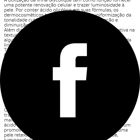
A utilização da linha Glycolique tem como função fornecer
uma potente renovação celular e trazer luminosidade à
pele. Por conter ácido glicólico em suas fórmulas, os
dermocosméticos também promovem a uniformização da
tonalidade cutânea e colaboram para a suavização e
diminuição de manchas.
Além disso, os ativos proporcionam melhora significativa na
textura, reduzindo também os poros dilatados. Veja
algumas das particularidades de cada um dos produtos da
linha.
Tônico Glycolique Daily Peel
O tônico facial contém em sua fórmula 7% de ácido
glicólico. O tônico também apresenta Aloe Vera em sua
composição, ativo calmante e cicatrizante que deixa a pele
mais macia, trazendo refrescância no local de aplicação.
O tônico
Glycolique Daily Peel
também serve para finalizar a
etapa da limpeza. Logo, para usar, é só higienizar a pele com
demaquilante e sabonete facial, depois aplicar o tônico com
a ajuda de um algodão. Em seguida, você pode realizar os
próximos passos do tratamento que seu dermatologista
indica.
Sérum Glycolique Intense Peel
O Sérum Glycolique
Intense Peel
tem o poder de
transformar a textura da pele do rosto. Formulado com a
maior concentração de ácidos renovadores do mercado,
ácido salicílico, ácido glicólico e ácido mandélico, o sérum
promove profunda renovação celular e proporciona uma
pele retexturizada, ou seja, com maior uniformidade,