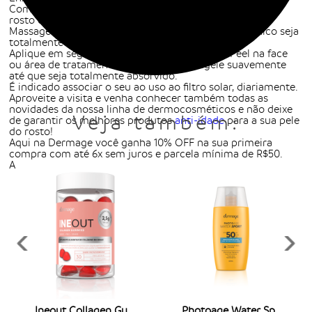
Com a pele higienizada, aplique o tônico suavemente no
rosto com a ajuda de um algodão ou dos dedos;
Massageie o rosto durante a aplicação até que o tônico seja
totalmente absorvido;
Aplique em seguida de 2 a 3 gotas do Intense Peel na face
ou área de tratamento e também massageie suavemente
até que seja totalmente absorvido.
É indicado associar o seu ao uso ao filtro solar, diariamente.
Aproveite a visita e venha conhecer também todas as
novidades da nossa linha de dermocosméticos e não deixe
Veja também:
de garantir os melhores produtos
anti-idade
para a sua pele
do rosto!
Aqui na Dermage você ganha 10% OFF na sua primeira
compra com até 6x sem juros e parcela mínima de R$50.
Aproveita!
Ineout Collagen Gummies
Photoage Water Sport Fps50