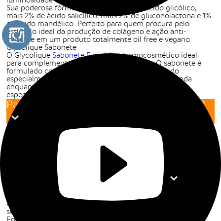
luminosidade e com poros reduzidos.
Sua poderosa fórmula conta com 9% de ácido glicólico,
mais 2% de ácido salicílico, mais 2% de gluconolactona e 1%
de ácido mandélico. Perfeito para quem procura pelo
estímulo ideal da produção de colágeno e ação anti-
irritante em um produto totalmente oil free e vegano.
Glycolique Sabonete
O Glycolique
Sabonete Facial
é o dermocosmético ideal
para complementar sua rotina de skincare. O sabonete é
formulado com 5,7% de ácido glicólico e foi criado
especialmente para promover limpeza facial profunda
enquanto auxilia na desobstrução dos poros. É
especialmente indicado peles sensíveis.
Para quem é indicada a linha Glycolique?
Os dermocosméticos da linha Glycolique são todos
indicados para quem procura combater com eficiência a
textura irregular e a falta de luminosidade da pele do rosto.
Também são indicados para as pessoas com pele opaca e
com poros dilatados, desde a pele mais
oleosa
até a pele
mais
seca
.
Como utilizar a linha Glycolique?
Lave a pele com água morna ou levemente aquecida para
manter a pele úmida;
Aplique o Glycolique Sabonete em todo o rosto e massageie
suavemente;
Enxágue até retirar todo o resíduo do sabonete líquido;