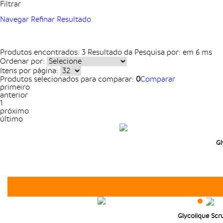
Filtrar
Navegar
Refinar Resultado
Produtos encontrados:
3
Resultado da Pesquisa por:
em
6 ms
Ordenar por:
Itens por página:
Produtos selecionados para comparar:
0
Comparar
primeiro
anterior
1
próximo
último
Gl
Glycolique Scr