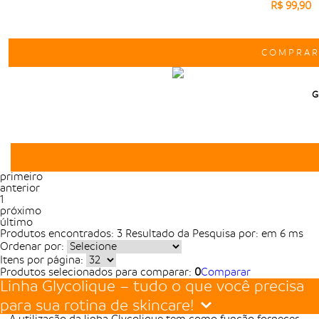
R$ 99,90
COMPRA
G
primeiro
anterior
1
próximo
último
Produtos encontrados:
3
Resultado da Pesquisa por:
em
6 ms
Ordenar por:
Itens por página:
Produtos selecionados para comparar:
0
Comparar
Linha Glycolique – tudo o que você precisa
para sua rotina de skincare!