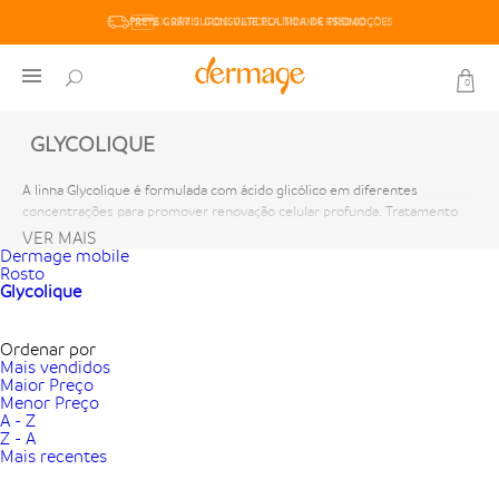
FRETE GRÁTIS. CONSULTE POLÍTICA DE PROMOÇÕES
6X SEM JUROS. PARCELA MÍNIMA R$50,00
0
GLYCOLIQUE
A linha Glycolique é formulada com ácido glicólico em diferentes
concentrações para promover renovação celular profunda. Tratamento
completo com sabonete, tônico, sérum, creme e máscara facial.
VER MAIS
Esfoliação química que uniformiza textura, reduz manchas, marcas de
Dermage mobile
Rosto
acne e hiperpigmentação. Desobstrui poros e aumenta luminosidade da
Glycolique
pele.
Ordenar por
Mais vendidos
Maior Preço
Menor Preço
A - Z
Z - A
Mais recentes