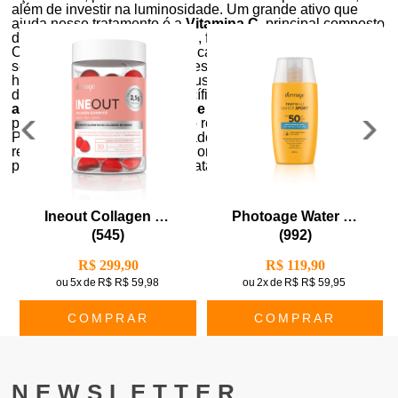
além de investir na luminosidade. Um grande ativo que
ajuda nesse tratamento é a
Vitamina C
, principal composto
da
linha Improve da Dermage
, feita para a pele brasileira.
Como qualquer rotina de skincare , o tratamento da pele
seca é composto por diferentes etapas — limpeza,
hidratação e proteção são seus passos básicos. Por conta
de suas características específicas,
a hidratação se faz
ainda mais importante nesse tratamento
, já que é o
principal meio de combate ao ressecamento.
Por isso, na seleção de cuidados para a pele seca,
reunimos produtos com a maior ação hidratante. Navegue
pelas páginas e encontre o tratamento ideal para sua pele!
Ineout Collagen Gummies
Photoage Water Sport Fps50
(
545
)
(
992
)
R$ 299,90
R$ 119,90
ou
5x
de
R$ R$ 59,98
ou
2x
de
R$ R$ 59,95
COMPRAR
COMPRAR
NEWSLETTER