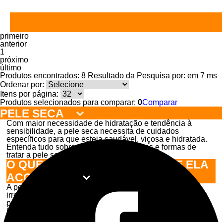
primeiro
anterior
1
próximo
último
Produtos encontrados:
8
Resultado da Pesquisa por:
em
7 ms
Ordenar por:
Itens por página:
Produtos selecionados para comparar:
0
Comparar
PELE SECA
Com maior necessidade de hidratação e tendência à
sensibilidade, a pele seca necessita de cuidados
específicos para que esteja saudável, viçosa e hidratada.
Entenda tudo sobre os melhores produtos e formas de
tratar a pele seca com a Dermage.
O QUE É PELE SECA? POR QUE ELA
ACONTECE?
A pele seca é um tipo de pele que apresenta uma
irregularidade nas glândulas sebáceas. O organismo não
produz naturalmente a oleosidade necessária para
lubrificar a região, causando o ressecamento característico
e fazendo com que seja necessária a reposição da