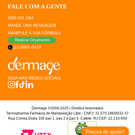
FALE COM A GENTE
0800 024 1064
MANDE UMA MENSAGEM
MANIPULE A SUA FÓRMULA:
Realizar Orçamento
(21)3865-0418
SIGA NAS REDES SOCIAIS
Dermage ©2004-2025 | Direitos reservados
Tecnopharma Farmácia de Manipulação Ltda - CNPJ: 31.575.186/0032-37
Rua Correa Dutra 105 pav 1, pav 2 e pav 3- Catete- RJ CEP: 22.210-050
Precisa de ajuda?