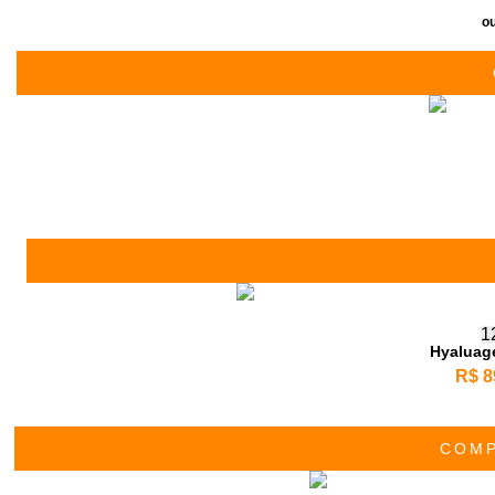
o
1
Hyaluag
R$ 8
COM