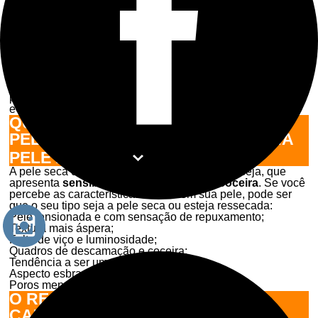
hidratação através de
hidratantes e outros
dermocosméticos
. A pele ressecada pode ocorrer em todas
as áreas do corpo, inclusive na face.
Manter o tratamento correto, fazendo o skin care ideal para
pele seca, é uma questão de preservar a saúde da pele,
além da estética, visto que produtos como hidratantes,
fotoprotetores e
sabonetes especiais para o rosto
te
ajudarão a eliminar o ressecamento e o incômodo trazido
por essa condição, que algumas vezes pode até mesmo
evoluir para a dermatite.
QUAIS AS CARACTERÍSTICAS DA
PELE SECA? COMO SEI QUE MINHA
PELE É SECA?
A pele seca costuma ser uma pele reativa, ou seja, que
apresenta
sensibilidade, vermelhidão e coceira
. Se você
percebe as características abaixo em sua pele, pode ser
que o seu tipo seja a pele seca ou esteja ressecada:
Pele tensionada e com sensação de repuxamento;
Textura mais áspera;
Falta de viço e luminosidade;
Quadros de descamação e coceira;
Tendência a ser uma pele sensível;
Aspecto esbranquiçado;
Poros menos aparentes.
O RESSECAMENTO PODE SER
CAUSADO POR FATORES