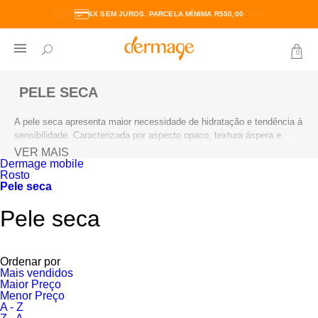
6X SEM JUROS. PARCELA MÍNIMA R$50,00
0
PELE SECA
A pele seca apresenta maior necessidade de hidratação e tendência à
sensibilidade. Caracterizada por aspecto opaco, textura áspera e
sensação de repuxamento, requer cuidados específicos para
VER MAIS
recuperar maciez e luminosidade. Os dermocosméticos Dermage para
Dermage mobile
Rosto
pele seca oferecem hidratação intensiva, nutrição profunda, proteção
Pele seca
e muito mais. Fórmulas ricas com ativos emolientes que restauram a
barreira cutânea e retêm a umidade natural.
Pele seca
Ordenar por
Mais vendidos
Maior Preço
Menor Preço
A - Z