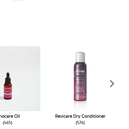
pair é fortalecedora e hidratante,
possui um complexo de
tina
, que promove mais fortalecimento e melhoria no
. Além disso, também conta com uma ação antioxidante e
vitalização do cabelo.
se a máscara é de nutrição,
 ou reconstrução?
 máscara é de hidratação ou reconstrução, você precisa estar
e fórmula que compõe o produto. Normalmente tidas como
ladas com base em ativos próprios da aloe vera, D-pantenol
costumam ter queratina. São importantes para a hidratação
 a reter água nos fios. O resultado é mais maciez e brilho.
, são indicadas para pessoas que possuem
cabelos
micamente ou por outros fatores externos, como estresse
.
e massa, atuam fortalecendo os fios e
s no pós-química. Normalmente possuem queratina como
m de outros ativos importantes.
Revicare Dry Conditioner
nocare Oil
elos coloridos, é fundamental investir em uma máscara de
(
576
)
(
465
)
rize a manutenção da cor. A Máscara Revicare Prolumi,