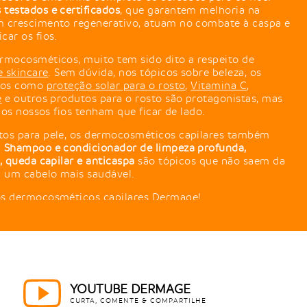
testados e certificados
, que garantem melhoria na
 crescimento regenerativo, atuam no combate à caspa e
ar os fios.
rmocosméticos, muito tem sido dito a respeito de
e skincare
. Sem dúvida, nos tópicos sobre beleza, os
ados como
proteção solar para o rosto
,
Vitamina C
,
e
e outros produtos para o rosto são protagonistas, mas
 os nossos fios tenham que ficar de lado.
os para pele, os dermocosméticos capilares também
!
Shampoo e condicionador de limpeza profunda,
, queda capilar e anticaspa
são tópicos que não saem da
 um cabelo mais saudável.
os dermocosméticos capilares Dermage!
 ter na máscara de hidratação?
ostram sinais de que estão precisando de ajuda! Quebra,
o de frizz são alguns dos sintomas mais comuns, contudo,
, como a queda capilar. Máscaras de
hidratação
para
YOUTUBE DERMAGE
r ativos especializados, que ajudam a nutrir e revitalizar a
CURTA, COMENTE & COMPARTILHE
s.