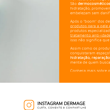
São
dermocosméticos 
hidratação, promovem
embelezam sem danific
Após o "boom" dos de
produtos para a pele 
produtos especializ
tratamento anti-idad
isso não significa que
Assim como os produt
conquistaram espaço
hidratação, reparação
mente de quem busca
Conheça mais sobre 
O que deve
Cabelos danificados m
textura seca e excess
podem existir outros
INSTAGRAM DERMAGE
reconstrução devem te
CURTA, COMENTE & COMPARTILHE
saúde e beleza dos fio