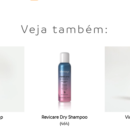
A Máscara Revicare Re
aminoácidos de quera
crescimento dos fios
detox, que ajuda na re
Veja também:
Como saber 
hidratação
Para identificar se a
atenta sobre a base 
nutritivas, são formu
e óleos. Além disso, 
dos cabelos, ajudando
Já as reconstrutoras
danificados, seja qui
Promovem reposição d
revitalizando cabelo
base fundamental, alé
Op
Revicare Dry Shampoo
Vi
Para quem possui cab
(
464
)
reconstrução que prio