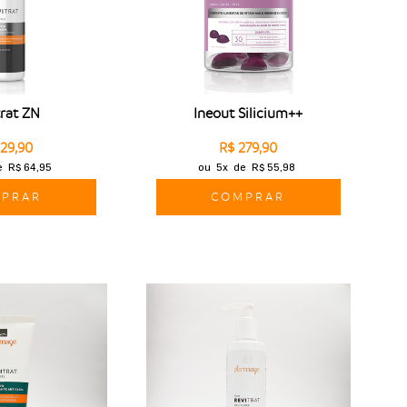
trat ZN
Ineout Silicium++
129,90
R$ 279,90
e
R$ 64,95
ou
5x
de
R$ 55,98
PRAR
COMPRAR