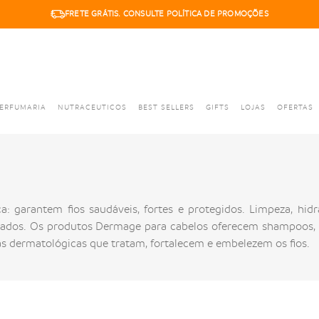
FRETE GRÁTIS. CONSULTE POLÍTICA DE PROMOÇÕES
6X SEM JUROS. PARCELA MÍNIMA R$50,00
ERFUMARIA
NUTRACEUTICOS
BEST SELLERS
GIFTS
LOJAS
OFERTAS
a: garantem fios saudáveis, fortes e protegidos. Limpeza, hidr
rados. Os produtos Dermage para cabelos oferecem shampoos, c
as dermatológicas que tratam, fortalecem e embelezem os fios.