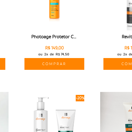
Photoage Protetor Capilar KPF 50+
Revi
R$ 149,00
R$ 
ou
2x
de
R$ 74,50
ou
2x
d
COMPRAR
COM
-20%