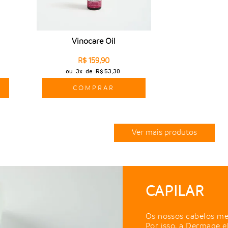
Vinocare Oil
R$ 159,90
ou
3x
de
R$ 53,30
COMPRAR
Ver mais produtos
CAPILAR
Os nossos cabelos me
Por isso, a Dermage e