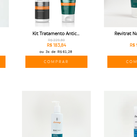
Kit Tratamento Anticaspa Completo
R$ 229,80
R$ 183,84
R$ 
ou
3x
de
R$ 61,28
COMPRAR
COM