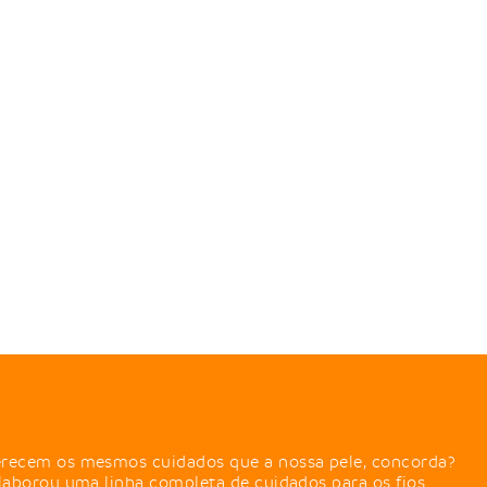
recem os mesmos cuidados que a nossa pele, concorda?
laborou uma linha completa de cuidados para os fios.