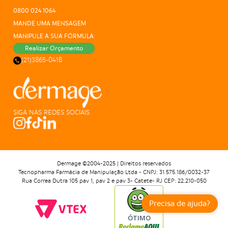
0800 024 1064
MANDE UMA MENSAGEM
MANIPULE A SUA FÓRMULA:
Realizar Orçamento
(21)3865-0418
SIGA NAS REDES SOCIAIS
Dermage ©2004-2025 | Direitos reservados
Tecnopharma Farmácia de Manipulação Ltda - CNPJ: 31.575.186/0032-37
Rua Correa Dutra 105 pav 1, pav 2 e pav 3- Catete- RJ CEP: 22.210-050
Precisa de ajuda?
ÓTIMO