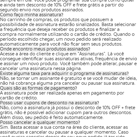
sempre em dia. Você pode programar sua compra como quiser
e ainda tem desconto de 10% OFF e frete grátis a partir do
segundo envio nos produtos assinados.
Como faço minha assinatura?
No carrinho de compras, os produtos que possuem a
possibilidade de assinatura estarão sinalizados. Basta selecionar
a frequência que deseja receber os produtos e finalizar a
compra normalmente utilizando o cartão de crédito. Quando o
período escolhido chegar, um novo pedido será realizado
automaticamente para você não ficar sem seus produtos.
Onde encontro meus produtos assinados?
Acesse a área do cliente e clique em “Assinaturas”. Lá você
consegue identificar suas assinaturas ativas, frequência de envio
e assinar um novo produto. Você também pode alterar, pausar e
cancelar uma assinatura nessa página.
Existe alguma taxa para adquirir o programa de assinaturas?
Não, se tornar um assinante é gratuito e se você mudar de ideia,
não há cobrança alguma pra cancelar ou pausar sua assinatura.
Quais são as formas de pagamento?
A assinatura pode ser realizada apenas em pagamento por
cartão de crédito.
Posso usar cupons de desconto na assinatura?
Não, como a assinatura já possui o desconto de 10% OFF + frete
grátis, não é possível adicionar cupom para outros descontos.
Além disso, seu pedido é feito automaticamente.
Posso cancelar a qualquer momento?
Sim. Basta acessar a sua conta na área do cliente, acessar as
assinaturas e cancelar ou pausar a qualquer momento. Caso