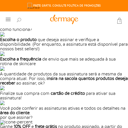
FRETE GRÁTIS. CONSULTE POLÍTICA DE PROMOÇÕES
6X SEM JUROS. PARCELA MÍNIMA R$50,00
0
como funciona?
Escolha o produto
que deseja assinar e verifique a
disponibilidade. (Por enquanto, a assinatura está disponível para
nossos best sellers!)
Escolha a frequência
de envio que mais se adequada à sua
rotina de skincare
A quantidade de produtos da sua assinatura será a mesma da
compra atual. Por isso,
insira na sacola quantos produtos deseja
receber
ao assinar, ok?
Finalize sua compra com
cartão de crédito
para ativar sua
assinatura!
Você pode conferir as assinaturas ativas e todos os detalhes na
área do cliente
.
por que assinar?
Ganhe
10% OFF
e
frete grátis
no produto assinado, a partir do