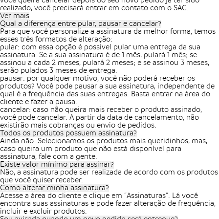
você queira cancelar depois do seu novo pedido já ter sido
realizado, você precisará entrar em contato com o SAC.
Ver mais
Qual a diferença entre pular, pausar e cancelar?
Para que você personalize a assinatura da melhor forma, temos
esses três formatos de alteração:
pular: com essa opção é possível pular uma entrega da sua
assinatura. Se a sua assinatura é de 1 mês, pulará 1 mês; se
assinou a cada 2 meses, pulará 2 meses; e se assinou 3 meses,
serão pulados 3 meses de entrega.
pausar: por qualquer motivo, você não poderá receber os
produtos? Você pode pausar a sua assinatura, independente de
qual é a frequência das suas entregas. Basta entrar na área do
cliente e fazer a pausa.
cancelar: caso não queira mais receber o produto assinado,
você pode cancelar. A partir da data de cancelamento, não
existirão mais cobranças ou envio de pedidos.
Todos os produtos possuem assinatura?
Ainda não. Selecionamos os produtos mais queridinhos, mas,
caso queira um produto que não está disponível para
assinatura, fale com a gente.
Existe valor mínimo para assinar?
Não, a assinatura pode ser realizada de acordo com os produtos
que você quiser receber.
Como alterar minha assinatura?
Acesse a área do cliente e clique em “Assinaturas”. Lá você
encontra suas assinaturas e pode fazer alteração de frequência,
incluir e excluir produtos.