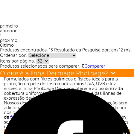
primeiro
anterior
1
próximo
último
Produtos encontrados:
13
Resultado da Pesquisa por:
em
12 ms
Ordenar por:
Itens por página:
Produtos selecionados para comparar:
0
Comparar
O que é a linha Dermage Photoage?
Formulados com filtros químicos e físicos ideais para a
proteção da pele do rosto contra raios UVA, UVB e luz
visível, a linha Photoage Dermage oferece ao usuário alta
cobertura uniforme e a redução de poros e das linhas de
expressão devido a sua textura fluida e seca.
Nossos dermocosméticos também oferecem proteção sem
adicionar resíduo esbranquiçado e textura à pele. Cada um
dos produtos
pode ser usado diariamente na rotina
de
fotoproteção
. E por serem ótimos filtros solares podem
ser usados na rotina de skincare diária, de preferência antes
da exposição solar.