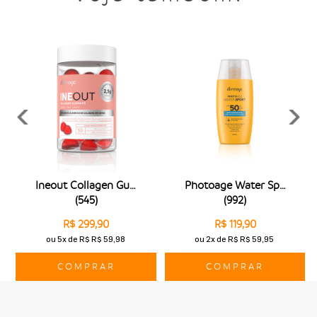
Ineout Collagen Gummies
Photoage Water Sport Fps50
(
545
)
(
992
)
R$ 299,90
R$ 119,90
ou
5x
de
R$ R$ 59,98
ou
2x
de
R$ R$ 59,95
COMPRAR
COMPRAR