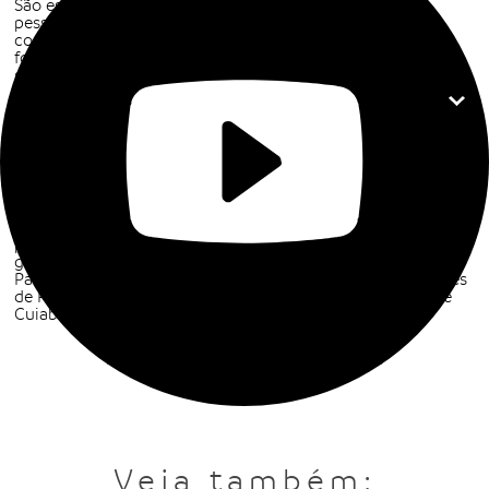
São especialmente indicados para a fotoproteção de
pessoas com melasma, pessoas com tendência à pele
com
manchas
e/ou que desejam proteção contra o
fotoenvelhecimento, envelhecimento precoce e outros
problemas causados pela radiação solar.
Photoage: para o uso e proteção diária
Agora que você já conhece toda a linha Photoage, escolha
aquele que mais se adequa as suas necessidades de
tratamento de skincare e aproveite também para conferir
todos os nossos produtos da linha
anti-idade
Dermage.
Na Dermage sua compra é totalmente segura e garantida.
Cadastre-se em nosso site e ganhe 10% OFF na sua primeira
compra. Pague suas compras em até 6x sem juros com
parcela mínima de R$50 como troca e devolução
garantidas.
Para pedidos acima de R$159 e com entrega para as cidades
de Rio de Janeiro (RJ), São Paulo (SP), Belo Horizonte(MG) e
Cuiabá(MT), o frete é grátis.
Veja também: