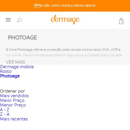
6X SEM JUROS. PARCELA MÍNIMA R$50,00
0
PHOTOAGE
A linha Photoage oferece proteção solar ampla contra raios UVA, UVB e
luz visível. Desenvolvida para garantir segurança e cuidado diário da pele
com tecnologia dermatológica avançada. Diversas texturas e formatos:
VER MAIS
cremes, sticks, fluidos, pós compactos e muito mais. Fórmulas para todos
Dermage mobile
Rosto
os tipos de pele com diferentes níveis de FPS e acabamentos.
Photoage
Ordenar por
Mais vendidos
Maior Preço
Menor Preço
A - Z
Z - A
Mais recentes