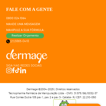
FALE COM A GENTE
0800 024 1064
MANDE UMA MENSAGEM
MANIPULE A SUA FÓRMULA:
Realizar Orçamento
(21)3865-0418
SIGA NAS REDES SOCIAIS
Dermage ©2004-2025 | Direitos reservados
Tecnopharma Farmácia de Manipulação Ltda - CNPJ: 31.575.186/0032-37
Rua Correa Dutra 105 pav 1, pav 2 e pav 3- Catete- RJ CEP: 22.210-050