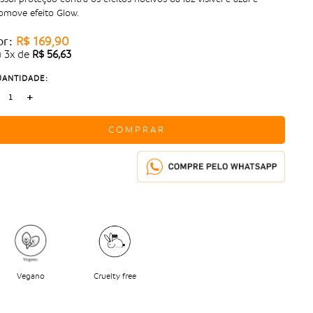
omove efeito Glow.
or:
R$ 169,90
u
3
x
de
R$ 56,63
ANTIDADE:
+
COMPRAR
Vegano
Cruelty free