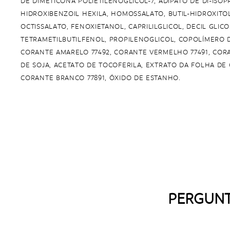
DE DIMETICONA POLIETILENOGLICOL-7, ADIPATO DE DI-ISO
HIDROXIBENZOIL HEXILA, HOMOSSALATO, BUTIL-HIDROXITO
OCTISSALATO, FENOXIETANOL, CAPRILILGLICOL, DECIL GLIC
TETRAMETILBUTILFENOL, PROPILENOGLICOL, COPOLÍMERO D
CORANTE AMARELO 77492, CORANTE VERMELHO 77491, CORA
DE SOJA, ACETATO DE TOCOFERILA, EXTRATO DA FOLHA DE C
CORANTE BRANCO 77891, ÓXIDO DE ESTANHO.
PERGUNT