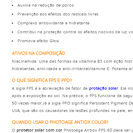
Auxilia na redução de poros
Prevenção aos efeitos dos radicais livres
Complexo antioxidante e hidratante
Contribui na proteção contra os efeitos nocivos da luz vis
Promove efeito Glow
ATIVOS NA COMPOSIÇÃO
Niacinamida: Uma das formas da vitamina B3 com ação hidrat
hidratantes, anti-idade e anti-irritanteVitamina E: Potente a
O QUE SIGNIFICA FPS E PPD?
A sigla FPS é a abreviação de fator de
proteção solar
. Ela i
após a exposição ao sol. Na prática, o FPS funciona da segu
50 vezes maior.Já a sigla PPD significa Persistent Pigment 
UVA, que são os causadores de lesões profundas na pele, e
QUANDO USAR O PHOTOAGE ANTIOX COLOR?
O
protetor solar com cor
Photoage Antiox FPS 60 deve ser u