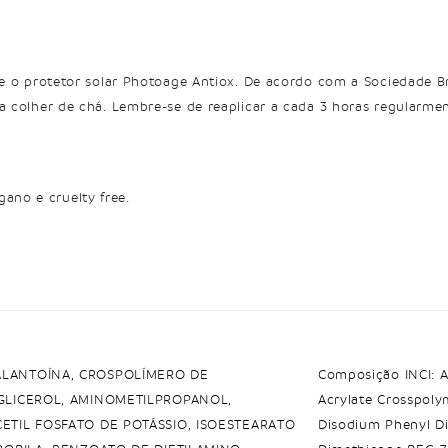
ue o protetor solar Photoage Antiox. De acordo com a Sociedade Br
ma colher de chá. Lembre-se de reaplicar a cada 3 horas regularme
ano e cruelty free.
ALANTOÍNA, CROSPOLÍMERO DE
Composição INCI: A
 GLICEROL, AMINOMETILPROPANOL,
Acrylate Crosspoly
ETIL FOSFATO DE POTÁSSIO, ISOESTEARATO
Disodium Phenyl Di