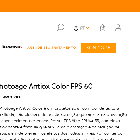
PT
0
SKIN CODE
AGENDE SEU TRATAMENTO
hotoage Antiox Color FPS 60
lique e veja!
Photoage Antiox Color é um protetor solar com cor de textura
trafluida, não oleosa e de rápida absorção que auxilia na prevenção
 envelhecimento precoce. Possui FPS 60 e FPUVA 33, complexo
tioxidante e fórmula que auxilia na hidratação e na redução de
ros, além de prevenir os efeitos dos radicais livres. Por conter cor,
ssui proteção contra os efeitos nocivos da luz visível e azul e