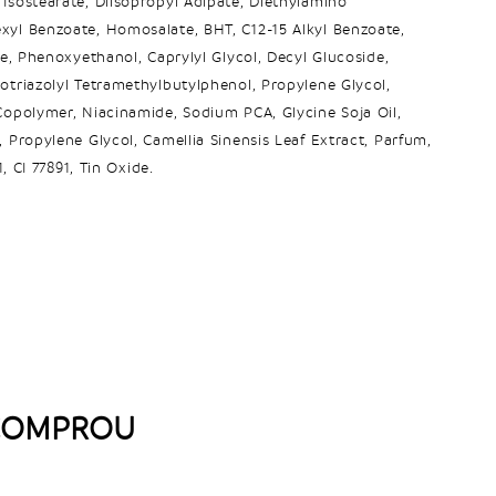
Isostearate, Diisopropyl Adipate, Diethylamino
yl Benzoate, Homosalate, BHT, C12-15 Alkyl Benzoate,
te, Phenoxyethanol, Caprylyl Glycol, Decyl Glucoside,
otriazolyl Tetramethylbutylphenol, Propylene Glycol,
Copolymer, Niacinamide, Sodium PCA, Glycine Soja Oil,
 Propylene Glycol, Camellia Sinensis Leaf Extract, Parfum,
1, CI 77891, Tin Oxide.
 COMPROU