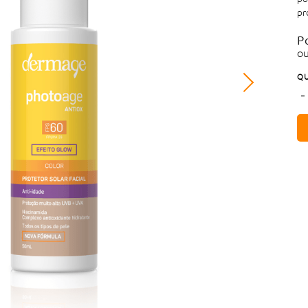
pr
P
o
QU
-