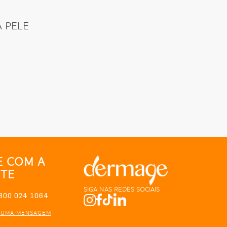
 PELE
E COM A
TE
SIGA NAS REDES SOCIAIS
800 024 1064
 UMA MENSAGEM