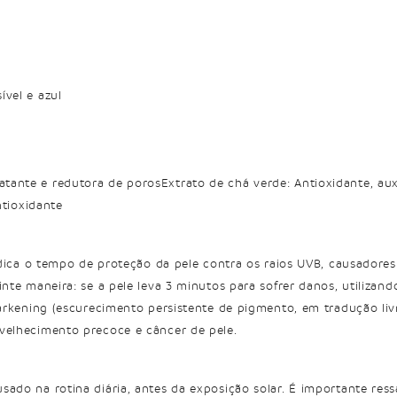
ível e azul
ante e redutora de porosExtrato de chá verde: Antioxidante, auxi
ntioxidante
ndica o tempo de proteção da pele contra os raios UVB, causadore
inte maneira: se a pele leva 3 minutos para sofrer danos, utilizan
Darkening (escurecimento persistente de pigmento, em tradução liv
nvelhecimento precoce e câncer de pele.
sado na rotina diária, antes da exposição solar. É importante re