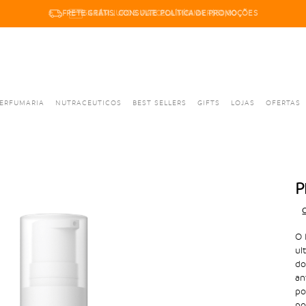
6X SEM JUROS. PARCELA MÍNIMA R$50,00
ERFUMARIA
NUTRACEUTICOS
BEST SELLERS
GIFTS
LOJAS
OFERTAS
P
C
O 
ul
do
an
po
po