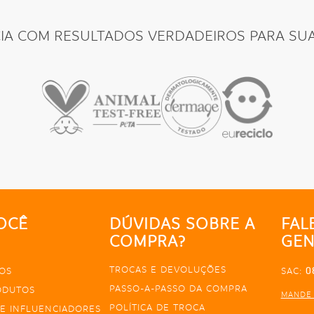
CIA COM RESULTADOS VERDADEIROS PARA SUA
OCÊ
DÚVIDAS SOBRE A
FAL
COMPRA?
GEN
TROCAS E DEVOLUÇÕES
0
OS
SAC:
PASSO-A-PASSO DA COMPRA
ODUTOS
MANDE
POLÍTICA DE TROCA
E INFLUENCIADORES