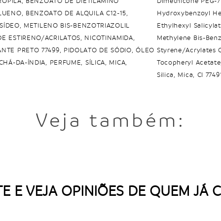
PROPILA, BENZOATO DE DIETILAMINO
Dimethicone PEG-7 
LUENO, BENZOATO DE ALQUILA C12-15,
Hydroxybenzoyl Hex
OSÍDEO, METILENO BIS-BENZOTRIAZOLIL
Ethylhexyl Salicyla
E ESTIRENO/ACRILATOS, NICOTINAMIDA,
Methylene Bis-Benz
NTE PRETO 77499, PIDOLATO DE SÓDIO, ÓLEO
Styrene/Acrylates 
HÁ-DA-ÍNDIA, PERFUME, SÍLICA, MICA,
Tocopheryl Acetate,
Silica, Mica, CI 7749
Veja também:
E E VEJA OPINIÕES DE QUEM JÁ