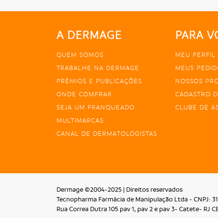
A DERMAGE
PARA V
QUEM SOMOS
MEU PERFIL
TRABALHE NA DERMAGE
MEUS PEDID
PRÊMIOS E PUBLICAÇÕES
NOSSOS PR
ONDE COMPRAR
CADASTRO D
SEJA UM FRANQUEADO
CLUBE DE A
MULTIMARCAS
CANAL DE DERMATOLOGISTAS
Dermage ©2004-2025 | Direitos reservados
Tecnopharma Farmácia de Manipulação Ltda - CNPJ: 31
Rua Correa Dutra 105 pav 1, pav 2 e pav 3- Catete- RJ C