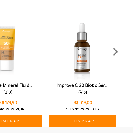
rtir de movimentos repetitivos do rosto. Para isso, o
roteína colágeno e, assim,
prolonga a longevidade celular
,
peramos ter te ajudado a entender todos os benefícios da
 firmar a pele do rosto ideais para o que procura. Se deseja
ra os
produtos photoage
e garanta a proteção contra os
Photoage Mineral Fluido Fps 50 - 50ml
Improve C 20 Biotic Sérum 30g
(
219
)
(
418
)
R$ 179,90
R$ 319,00
de
R$ R$ 59,96
ou
6x
de
R$ R$ 53,16
OMPRAR
COMPRAR