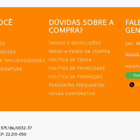
OCÊ
DÚVIDAS SOBRE A
FAL
COMPRA?
GEN
TROCAS E DEVOLUÇÕES
0
OS
SAC:
PASSO-A-PASSO DA COMPRA
ODUTOS
MANDE
POLÍTICA DE TROCA
E INFLUENCIADORES
MANIP
POLÍTICA DE PRIVACIDADE
SSINATURA
Rea
POLÍTICA DE PROMOÇÃO
(2
PERGUNTAS FREQUENTES
VENDA CORPORATIVA
.575.186/0032-37
EP: 22.210-050