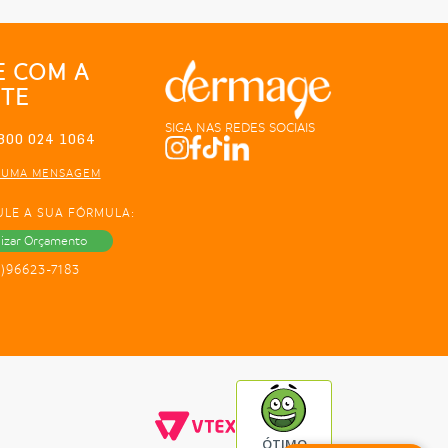
E COM A
TE
SIGA NAS REDES SOCIAIS
800 024 1064
 UMA MENSAGEM
ULE A SUA FÓRMULA:
lizar Orçamento
1)96623-7183
ÓTIMO