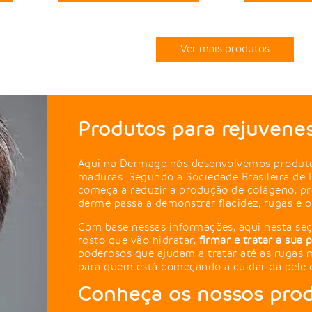
Ver mais produtos
Produtos para rejuvene
Aqui na Dermage nós desenvolvemos produtos 
maduras. Segundo a Sociedade Brasileira de 
começa a reduzir a produção de colágeno, prot
derme passa a demonstrar flacidez, rugas e o
Com base nessas informações, aqui nesta se
rosto que vão hidratar,
firmar e tratar a sua
poderosos que ajudam a tratar até as rugas 
para quem está começando a cuidar da pele 
Conheça os nossos prod