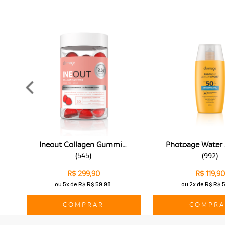
Ineout Collagen Gummies
(
545
)
(
992
)
R$ 299,90
R$ 119,90
ou
5x
de
R$ R$ 59,98
ou
2x
de
R$ R$ 
COMPRAR
COMPRA