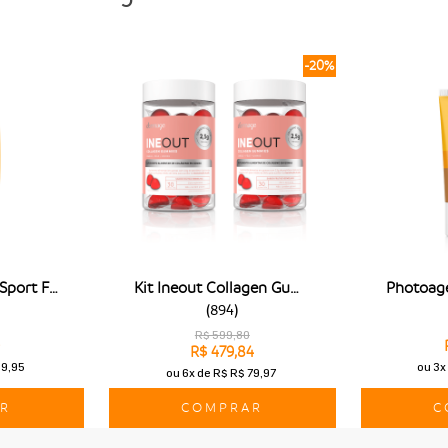
causam as linhas de expressão e as rugas a pa
hidratante Nanoage estimula a produção da p
entre outros benefícios.
-20%
Essas informações foram úteis para você? Es
linha Age Inverse e a garantir os cremes para
ter um resultado ainda mais completo, confi
raios UV que sua pele precisa.
Photoage Water Sport Fps50
Kit Ineout Collagen Gummies
(
894
)
R$ 599,80
R$ 479,84
59,95
ou
3x
ou
6x
de
R$ R$ 79,97
R
COMPRAR
C