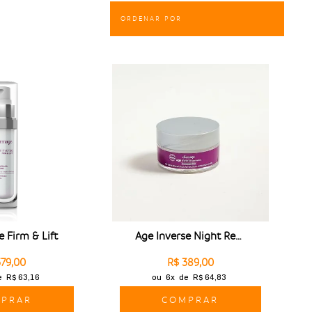
e Firm & Lift
Age Inverse Night Repair
379,00
R$ 389,00
e
R$ 63,16
ou
6x
de
R$ 64,83
PRAR
COMPRAR