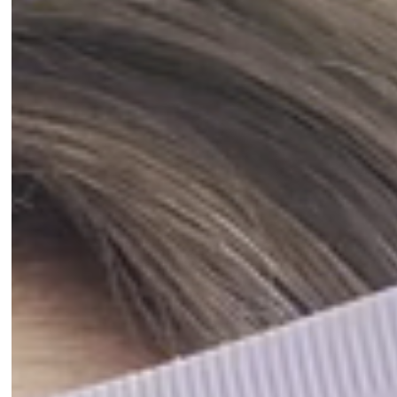
O Age Inverse Colo e Pescoço é um potente creme anti-idade
que promove hidratação, firmeza, elasticidade e melhora da
textura da pele. Além de auxiliar na remodelagem do
contorno do pescoço.
PARA QUEM É INDICADO?
O Age Inverse Colo e Pescoço é indicado para quem possui
rugas, flacidez e ressecamento do colo e do pescoço.
EFICÁCIA COMPROVADA
81%
Diminuição de linhas finas e melhora na remodelagem
do contorno do pescoço;
81%
Melhora na elasticidade e firmeza da pele;
84%
Melhora no viço e luminosidade;
87%
Pele mais hidratada e rejuvenescida.
*Resultados obtidos por teste de eficácia percebida com 31