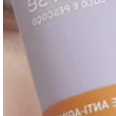
COMPOSIÇÃO:
PORTUGUÊS: POLIACRILAMIDA, ISOPARAFINA C13-14, LAURETE-
7, ÁGUA, PALMITATO DE RETINOL, TOCOFEROL, ÓLEO DA
SEMENTE DE GIRASSOL, ACETATO DE TOCOFERILA,
POLISSORBATO 20, DIMETICONA, PERFUME, TRIGLICERÍDEO
CAPRÍLICO/CÁPRICO, EDETATO DISSÓDICO, GLICEROL,
FENOXIETANOL, CAPRILILGLICOL, BUTILENO GLICOL,
CARBÔMER, POLISSORBATO 20, PALMITOIL TRIPEPTÍDEO-1,
PALMITOIL TETRAPEPTÍDEO-7, HIDROXIETIL URÉIA,
DIPROPILENO GLICOL, HIALURONATO DE SÓDIO,
FLUORFLOGOPITA SINTÉTICA, CORANTE BRANCO 77891, ÓXIDO
DE ESTANHO, AMINOMETILPROPANOL.
INCI: Polyacrylamide, C13-14 Isoparaffin, Laureth-7, Aqua,
Retinyl Palmitate, Tocopherol, Helianthus annuus seed oil,
Tocopheryl Acetate, Polysorbate 20, Dimethicone, Parfum,
Caprylic/Capric Triglyceride, Disodium EDTA, Glycerin,
Phenoxyethanol, Caprylyl glycol, Butylene glycol, Carbomer,
Polysorbate 20, Palmitoyl tripeptide-1, Palmitoyl tetrapeptide-