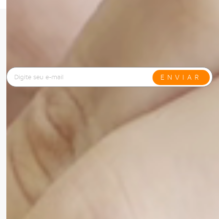
NEWSLETTER
Inscreva-se para ficar por dentro das novidades da
Dermage!
ENVIAR
Ao se cadastrar você irá concordar com a nossa
política de
privacidade.
CIÊNCIA COM RESULTADOS VERDADEIROS
PARA SUA PELE