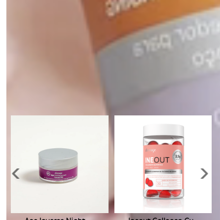
7, Hydroxyethyl Urea, Dipropylene glycol, Sodium
hyaluronate, Synthetic Fluorphlogopite, CI 77891, Tin Oxide,
Aminomethyl propanol.
Veja também: