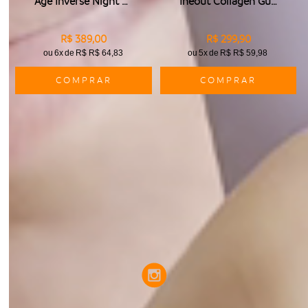
Age Inverse Night Repair
Ineout Collagen Gummies
R$ 389,00
R$ 299,90
ou
6x
de
R$ R$ 64,83
ou
5x
de
R$ R$ 59,98
COMPRAR
COMPRAR
PERGUNTE E VEJA OPINIÕES DE QUEM
JÁ COMPROU