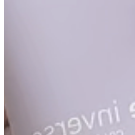
Ácido Hialurônico:
Ação hidratante e regeneradora que auxilia
no combate as rugas e sinais de envelhecimento.
Vitamina E:
Ação antioxidante.
QUANDO USAR O AGE INVERSE COLO E PESCOÇO?
O Age Inverse Colo e Pescoço pode ser utilizado duas vezes
ao dia.
COMO USAR O AGE INVERSE COLO E PESCOÇO?
Com a pele limpa e seca, aplicar o produto sobre colo e
pescoço, massageando com movimentos suaves e
ascendentes até a pele absorver completamente.
CARACTERÍSTICAS
Contém 60g; 0% PEG, Parabenos, Óleo mineral, Formaldeído,
Álcool.