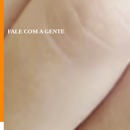
PERGUNTAS FREQUENTES
VENDA CORPORATIVA
FALE COM A GENTE
0800 024 1064
MANDE UMA MENSAGEM
MANIPULE A SUA FÓRMULA:
Realizar Orçamento
(21)3865-0418
SIGA NAS REDES SOCIAIS
Dermage ©2004-2025 | Direitos reservados