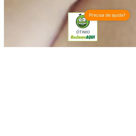
Tecnopharma Farmácia de Manipulação Ltda - CNPJ: 31.575.186/0032-37
Rua Correa Dutra 105 pav 1, pav 2 e pav 3- Catete- RJ CEP: 22.210-050
Precisa de ajuda?
ÓTIMO