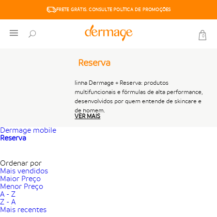
FRETE GRÁTIS. CONSULTE POLÍTICA DE PROMOÇÕES
6X SEM JUROS. PARCELA MÍNIMA R$50,00
0
Reserva
linha Dermage + Reserva: produtos
multifuncionais e fórmulas de alta performance,
desenvolvidos por quem entende de skincare e
de homem.
VER MAIS
Dermage mobile
Reserva
Ordenar por
Mais vendidos
Maior Preço
Menor Preço
A - Z
Z - A
Mais recentes