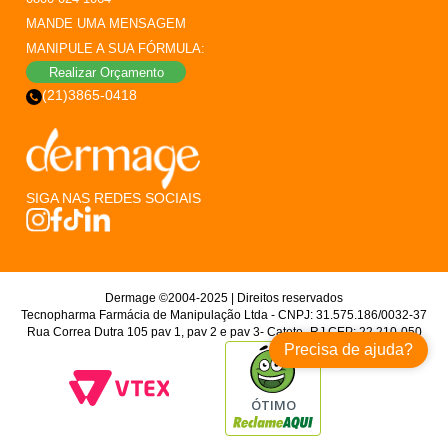
MANDE UMA MENSAGEM
MANIPULE A SUA FÓRMULA:
Realizar Orçamento
(21)3865-0418
SIGA NAS REDES SOCIAIS
Dermage ©2004-2025 | Direitos reservados
Tecnopharma Farmácia de Manipulação Ltda - CNPJ: 31.575.186/0032-37
Rua Correa Dutra 105 pav 1, pav 2 e pav 3- Catete- RJ CEP: 22.210-050
Precisa de ajuda?
ÓTIMO