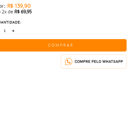
or:
R$ 139,90
u
2
x
de
R$ 69,95
ANTIDADE:
+
COMPRAR