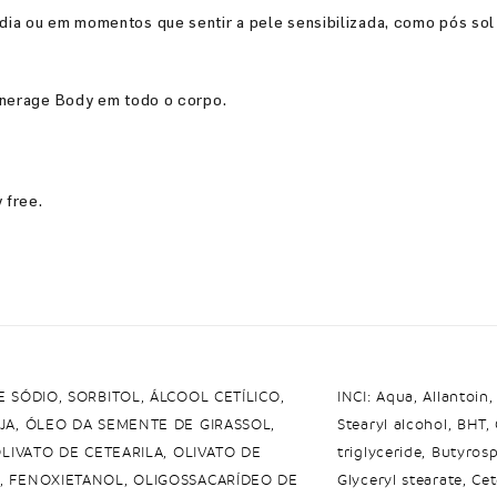
dia ou em momentos que sentir a pele sensibilizada, como pós so
generage Body em todo o corpo.
 free.
 SÓDIO, SORBITOL, ÁLCOOL CETÍLICO,
INCI: Aqua, Allantoin,
JA, ÓLEO DA SEMENTE DE GIRASSOL,
Stearyl alcohol, BHT,
OLIVATO DE CETEARILA, OLIVATO DE
triglyceride, Butyros
, FENOXIETANOL, OLIGOSSACARÍDEO DE
Glyceryl stearate, C