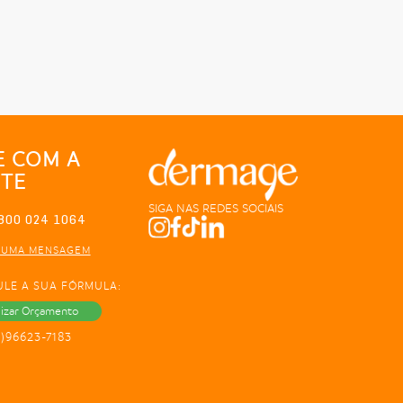
E COM A
TE
SIGA NAS REDES SOCIAIS
800 024 1064
 UMA MENSAGEM
ULE A SUA FÓRMULA:
lizar Orçamento
1)96623-7183