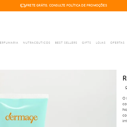
FRETE GRÁTIS. CONSULTE POLÍTICA DE PROMOÇÕES
6X SEM JUROS. PARCELA MÍNIMA R$50,00
ERFUMARIA
NUTRACEUTICOS
BEST SELLERS
GIFTS
LOJAS
OFERTAS
R
C
O 
co
hi
co
ir