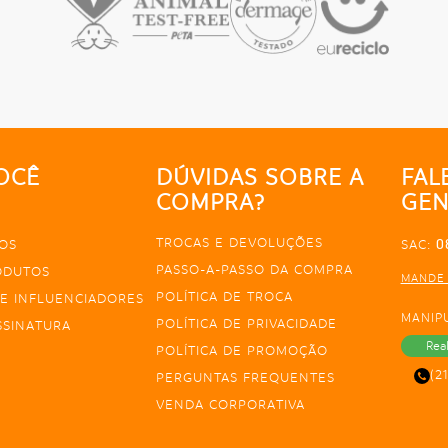
OCÊ
DÚVIDAS SOBRE A
FAL
COMPRA?
GEN
TROCAS E DEVOLUÇÕES
0
OS
SAC:
PASSO-A-PASSO DA COMPRA
ODUTOS
MANDE
POLÍTICA DE TROCA
E INFLUENCIADORES
MANIP
POLÍTICA DE PRIVACIDADE
SSINATURA
Rea
POLÍTICA DE PROMOÇÃO
(2
PERGUNTAS FREQUENTES
VENDA CORPORATIVA