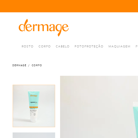
ROSTO
CORPO
CABELO
FOTOPROTEÇÃO
MAQUIAGEM
P
DERMAGE
CORPO