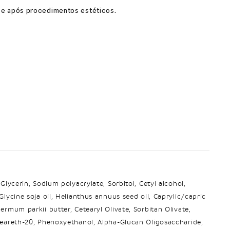
l e após procedimentos estéticos.
 Glycerin, Sodium polyacrylate, Sorbitol, Cetyl alcohol,
 Glycine soja oil, Helianthus annuus seed oil, Caprylic/capric
permum parkii butter, Cetearyl Olivate, Sorbitan Olivate,
eteareth-20, Phenoxyethanol, Alpha-Glucan Oligosaccharide,