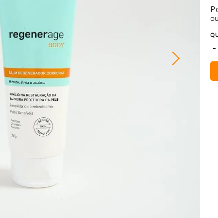
P
o
QU
-