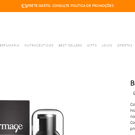
FRETE GRÁTIS. CONSULTE POLÍTICA DE PROMOÇÕES
ERFUMARIA
NUTRACEUTICOS
BEST SELLERS
GIFTS
LOJAS
OFERTAS
B
C
Co
hi
no
Co
pr