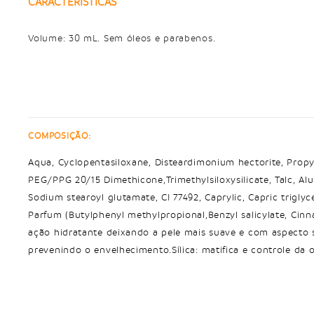
CARACTERÍSTICAS
COMPOSIÇÃO:
Aqua, Cyclopentasiloxane, Disteardimonium hectorite, Prop
PEG/PPG 20/15 Dimethicone,Trimethylsiloxysilicate, Talc, A
Sodium stearoyl glutamate, CI 77492, Caprylic, Capric triglyce
Parfum (Butylphenyl methylpropional,Benzyl salicylate, Cinna
ação hidratante deixando a pele mais suave e com aspecto s
prevenindo o envelhecimento.Sílica: matifica e controle da 