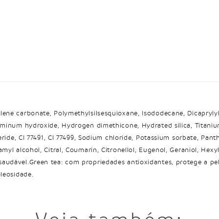
ylene carbonate, Polymethylsilsesquioxane, Isododecane, Dicapryl
luminum hydroxide, Hydrogen dimethicone, Hydrated sílica, Titani
ride, CI 77491, CI 77499, Sodium chloride, Potassium sorbate, Panthen
myl alcohol, Citral, Coumarin, Citronellol, Eugenol, Geraniol, Hexyl
audável.Green tea: com propriedades antioxidantes, protege a pel
oleosidade.