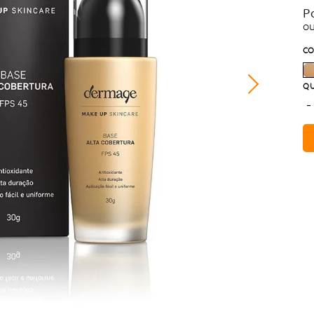
P
o
CO
QU
-