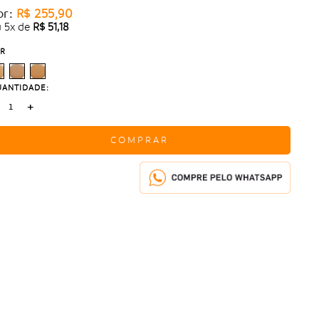
or:
R$ 255,90
u
5
x
de
R$ 51,18
R
ANTIDADE:
+
COMPRAR