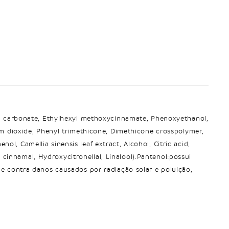
yl carbonate, Ethylhexyl methoxycinnamate, Phenoxyethanol,
um dioxide, Phenyl trimethicone, Dimethicone crosspolymer,
ol, Camellia sinensis leaf extract, Alcohol, Citric acid,
 cinnamal, Hydroxycitronellal, Linalool).Pantenol:possui
e contra danos causados por radiação solar e poluição,