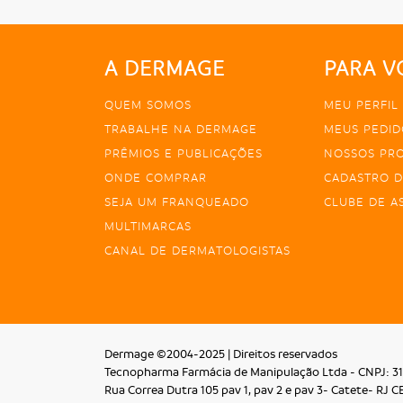
A DERMAGE
PARA V
QUEM SOMOS
MEU PERFIL
TRABALHE NA DERMAGE
MEUS PEDID
PRÊMIOS E PUBLICAÇÕES
NOSSOS PR
ONDE COMPRAR
CADASTRO D
SEJA UM FRANQUEADO
CLUBE DE A
MULTIMARCAS
CANAL DE DERMATOLOGISTAS
Dermage ©2004-2025 | Direitos reservados
Tecnopharma Farmácia de Manipulação Ltda - CNPJ: 31
Rua Correa Dutra 105 pav 1, pav 2 e pav 3- Catete- RJ C