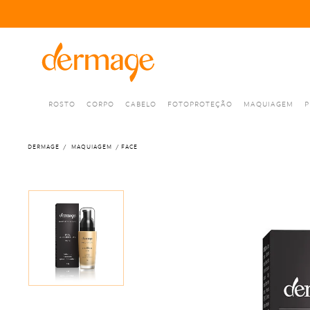
ROSTO
CORPO
CABELO
FOTOPROTEÇÃO
MAQUIAGEM
P
DERMAGE
MAQUIAGEM
FACE