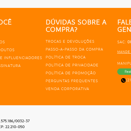
OCÊ
DÚVIDAS SOBRE A
FAL
COMPRA?
GEN
TROCAS E DEVOLUÇÕES
0
OS
SAC:
PASSO-A-PASSO DA COMPRA
ODUTOS
MANDE
POLÍTICA DE TROCA
E INFLUENCIADORES
MANIP
POLÍTICA DE PRIVACIDADE
SSINATURA
Rea
POLÍTICA DE PROMOÇÃO
(2
PERGUNTAS FREQUENTES
VENDA CORPORATIVA
.575.186/0032-37
EP: 22.210-050