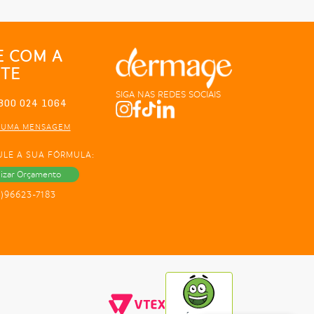
E COM A
TE
SIGA NAS REDES SOCIAIS
800 024 1064
 UMA MENSAGEM
ULE A SUA FÓRMULA:
lizar Orçamento
1)96623-7183