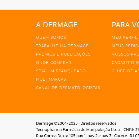
A DERMAGE
PARA V
QUEM SOMOS
MEU PERFIL
TRABALHE NA DERMAGE
MEUS PEDID
PRÊMIOS E PUBLICAÇÕES
NOSSOS PR
ONDE COMPRAR
CADASTRO D
SEJA UM FRANQUEADO
CLUBE DE A
MULTIMARCAS
CANAL DE DERMATOLOGISTAS
Dermage ©2004-2025 | Direitos reservados
Tecnopharma Farmácia de Manipulação Ltda - CNPJ: 31
Rua Correa Dutra 105 pav 1, pav 2 e pav 3- Catete- RJ C