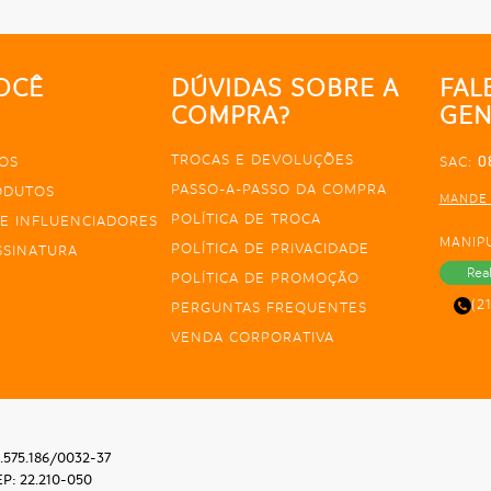
OCÊ
DÚVIDAS SOBRE A
FAL
COMPRA?
GEN
TROCAS E DEVOLUÇÕES
0
OS
SAC:
PASSO-A-PASSO DA COMPRA
ODUTOS
MANDE
POLÍTICA DE TROCA
E INFLUENCIADORES
MANIP
POLÍTICA DE PRIVACIDADE
SSINATURA
Rea
POLÍTICA DE PROMOÇÃO
(2
PERGUNTAS FREQUENTES
VENDA CORPORATIVA
.575.186/0032-37
EP: 22.210-050