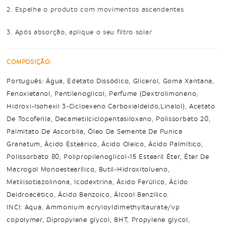
2. Espalhe o produto com movimentos ascendentes
3. Após absorção, aplique o seu filtro solar
COMPOSIÇÃO:
Português: Água, Edetato Dissódico, Glicerol, Goma Xantana,
Fenoxietanol, Pentilenoglicol, Perfume (Dextrolimoneno,
Hidroxi-Isohexil 3-Cicloexeno Carboxialdeído,Linalol), Acetato
De Tocoferila, Decametilciclopentasiloxano, Polissorbato 20,
Palmitato De Ascorbila, Óleo Da Semente De Punica
Granatum, Ácido Esteárico, Ácido Oleico, Ácido Palmítico,
Polissorbato 80, Polipropilenoglicol-15 Estearil Éter, Éter De
Macrogol Monoestearílico, Butil-Hidroxitolueno,
Metilisotiazolinona, Icodextrina, Ácido Ferúlico, Ácido
Deidroacético, Ácido Benzoico, Álcool Benzílico.
INCI: Aqua, Ammonium acryloyldimethyltaurate/vp
copolymer, Dipropylene glycol, BHT, Propylene glycol,