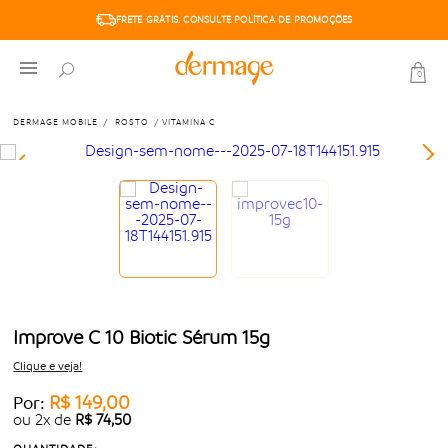
FRETE GRÁTIS. CONSULTE POLÍTICA DE PROMOÇÕES
0
DERMAGE MOBILE
ROSTO
VITAMINA C
Improve C 10 Biotic Sérum 15g
Clique e veja!
R$ 149,00
Por:
ou
2
x
de
R$ 74,50