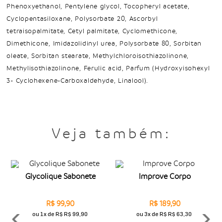
Phenoxyethanol, Pentylene glycol, Tocopheryl acetate,
Cyclopentasiloxane, Polysorbate 20, Ascorbyl
tetraisopalmitate, Cetyl palmitate, Cyclomethicone,
Dimethicone, Imidazolidinyl urea, Polysorbate 80, Sorbitan
oleate, Sorbitan stearate, Methylchloroisothiazolinone,
Methylisothiazolinone, Ferulic acid, Parfum (Hydroxyisohexyl
3- Cyclohexene-Carboxaldehyde, Linalool).
Veja também:
Glycolique Sabonete
Improve Corpo
R$ 99,90
R$ 189,90
ou
1x
de
R$ R$ 99,90
ou
3x
de
R$ R$ 63,30