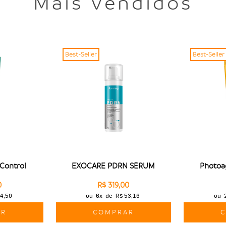
Mais Vendidos
Best-Seller
Best-Seller
 Control
EXOCARE PDRN SÉRUM
Photoa
0
R$ 319,00
4,50
ou
6x
de
R$ 53,16
ou
AR
COMPRAR