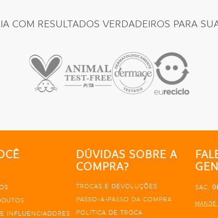
CIA COM RESULTADOS VERDADEIROS PARA SUA
OCÊ
DÚVIDAS SOBRE A
FAL
COMPRA?
GEN
TROCAS E DEVOLUÇÕES
0
OS
SAC:
PASSO-A-PASSO DA COMPRA
ODUTOS
MANDE
POLÍTICA DE TROCA
E INFLUENCIADORES