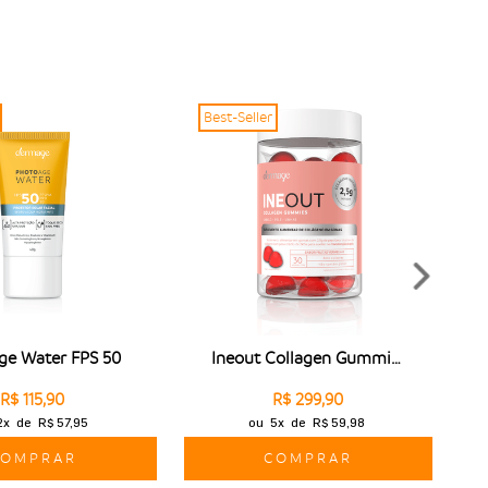
Best-Seller
B
ge Water FPS 50
Ineout Collagen Gummies
R$ 115,90
R$ 299,90
2x
de
R$ 57,95
ou
5x
de
R$ 59,98
COMPRAR
COMPRAR