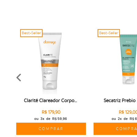
Best-Seller
Best-Seller
S 60
Clarité Clareador Corporal
Secatriz Prebio
R$ 179,90
R$ 129,0
ou
3x
de
R$ 59,96
ou
2x
de
R$ 6
COMPRAR
COMPR