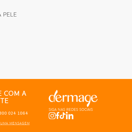
 PELE
E COM A
TE
SIGA NAS REDES SOCIAIS
800 024 1064
 UMA MENSAGEM